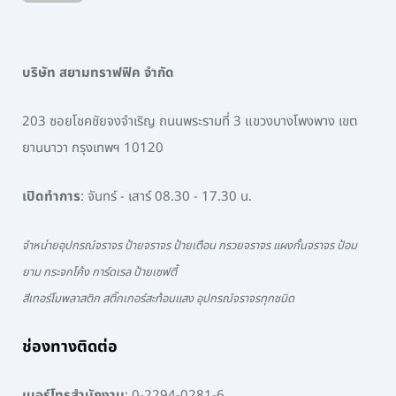
บริษัท สยามทราฟฟิค จำกัด
203 ซอยโชคชัยจงจำเริญ ถนนพระรามที่ 3 แขวงบางโพงพาง เขต
ยานนาวา กรุงเทพฯ 10120
เปิดทำการ
: จันทร์ - เสาร์ 08.30 - 17.30 น.
จำหน่ายอุปกรณ์จราจร ป้ายจราจร ป้ายเตือน กรวยจราจร แผงกั้นจราจร ป้อม
ยาม กระจกโค้ง การ์ดเรล ป้ายเซฟตี้
สีเทอร์โมพลาสติก สติ๊กเกอร์สะท้อนแสง อุปกรณ์จราจรทุกชนิด
ช่องทางติดต่อ
เบอร์โทรสำนักงาน
:
0-2294-0281-6