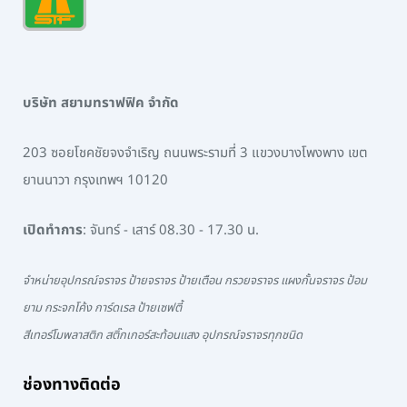
บริษัท สยามทราฟฟิค จำกัด
203 ซอยโชคชัยจงจำเริญ ถนนพระรามที่ 3 แขวงบางโพงพาง เขต
ยานนาวา กรุงเทพฯ 10120
เปิดทำการ
: จันทร์ - เสาร์ 08.30 - 17.30 น.
จำหน่ายอุปกรณ์จราจร ป้ายจราจร ป้ายเตือน กรวยจราจร แผงกั้นจราจร ป้อม
ยาม กระจกโค้ง การ์ดเรล ป้ายเซฟตี้
สีเทอร์โมพลาสติก สติ๊กเกอร์สะท้อนแสง อุปกรณ์จราจรทุกชนิด
ช่องทางติดต่อ