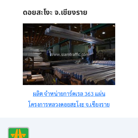
ดอยสะโงะ จ.เชียงราย
ผลิต จำหน่ายการ์ดเรล 363 แผ่น
โครงการหลวงดอยสะโงะ จ.เชียงราย