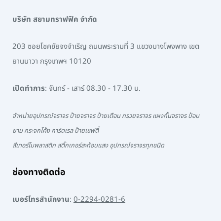
บริษัท สยามทราฟฟิค จำกัด
203 ซอยโชคชัยจงจำเริญ ถนนพระรามที่ 3 แขวงบางโพงพาง เขต
ยานนาวา กรุงเทพฯ 10120
เปิดทำการ
: จันทร์ - เสาร์ 08.30 - 17.30 น.
จำหน่ายอุปกรณ์จราจร ป้ายจราจร ป้ายเตือน กรวยจราจร แผงกั้นจราจร ป้อม
ยาม กระจกโค้ง การ์ดเรล ป้ายเซฟตี้
สีเทอร์โมพลาสติก สติ๊กเกอร์สะท้อนแสง อุปกรณ์จราจรทุกชนิด
ช่องทางติดต่อ
เบอร์โทรสำนักงาน
:
0-2294-0281-6