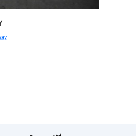
Y
way