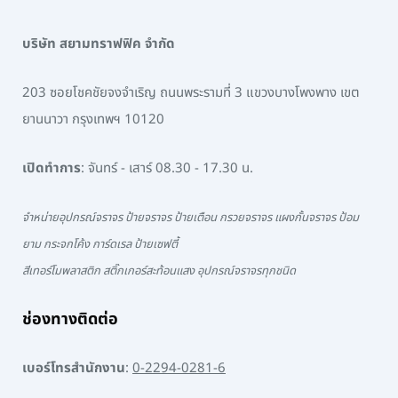
บริษัท สยามทราฟฟิค จำกัด
203 ซอยโชคชัยจงจำเริญ ถนนพระรามที่ 3 แขวงบางโพงพาง เขต
ยานนาวา กรุงเทพฯ 10120
เปิดทำการ
: จันทร์ - เสาร์ 08.30 - 17.30 น.
จำหน่ายอุปกรณ์จราจร ป้ายจราจร ป้ายเตือน กรวยจราจร แผงกั้นจราจร ป้อม
ยาม กระจกโค้ง การ์ดเรล ป้ายเซฟตี้
สีเทอร์โมพลาสติก สติ๊กเกอร์สะท้อนแสง อุปกรณ์จราจรทุกชนิด
ช่องทางติดต่อ
เบอร์โทรสำนักงาน
:
0-2294-0281-6