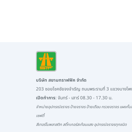
บริษัท สยามทราฟฟิค จำกัด
203 ซอยโชคชัยจงจำเริญ ถนนพระรามที่ 3 แขวงบางโ
เปิดทำการ
: จันทร์ - เสาร์ 08.30 - 17.30 น.
จำหน่ายอุปกรณ์จราจร ป้ายจราจร ป้ายเตือน กรวยจราจร แผงกั้นจ
เซฟตี้
สีเทอร์โมพลาสติก สติ๊กเกอร์สะท้อนแสง อุปกรณ์จราจรทุกชนิด