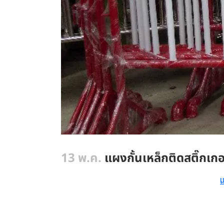
13 พ.ค.
แผงกั้นเหล็กติดสติ๊กเกอ
แ