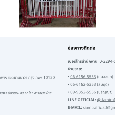
ช่องทางติดต่อ
เบอร์โทรสำนักงาน
:
0-2294-
ฝ่ายขาย:
•
06-6156-5553
(กมลชนก)
พงพาง เขตยานนาวา กรุงเทพฯ 10120
•
06-6162-5353
(สมฤดี)
•
09-9352-5556
(ปริญญา)
ราจร ป้อมยาม กระจกโค้ง การ์ดเรล ป้าย
LINE OFFICIAL:
@siamtraf
E-MAIL:
siamtraffic.stf@g