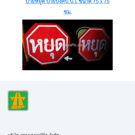
ป้ายหยุด ป้ายบังคับ บ.1 ขนาด 75 x 75
ซม.