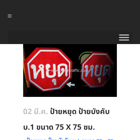
02 มี.ค.
ป้ายหยุด ป้ายบังคับ
บ.1 ขนาด 75 X 75 ซม.