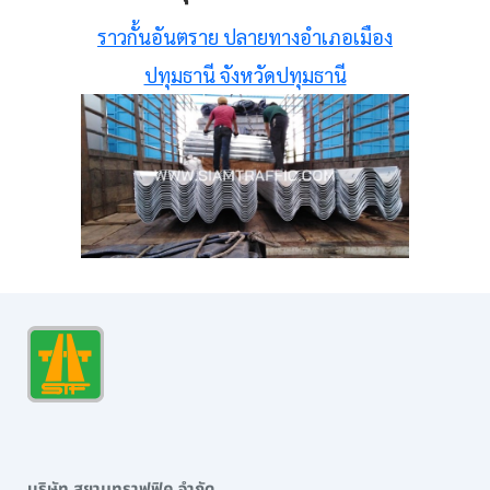
ราวกั้นอันตราย ปลายทางอำเภอเมือง
ปทุมธานี จังหวัดปทุมธานี
บริษัท สยามทราฟฟิค จำกัด