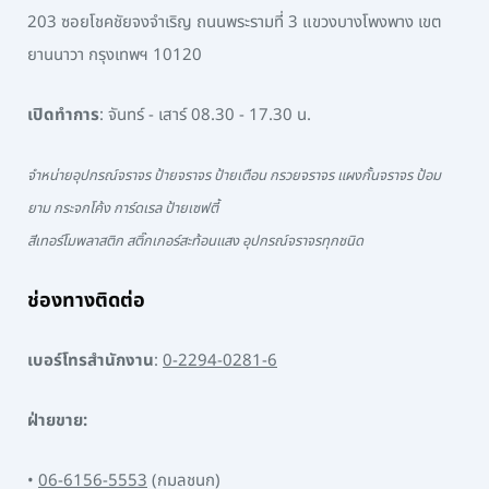
203 ซอยโชคชัยจงจำเริญ ถนนพระรามที่ 3 แขวงบางโพงพาง เขต
ยานนาวา กรุงเทพฯ 10120
เปิดทำการ
: จันทร์ - เสาร์ 08.30 - 17.30 น.
จำหน่ายอุปกรณ์จราจร ป้ายจราจร ป้ายเตือน กรวยจราจร แผงกั้นจราจร ป้อม
ยาม กระจกโค้ง การ์ดเรล ป้ายเซฟตี้
สีเทอร์โมพลาสติก สติ๊กเกอร์สะท้อนแสง อุปกรณ์จราจรทุกชนิด
ช่องทางติดต่อ
เบอร์โทรสำนักงาน
:
0-2294-0281-6
ฝ่ายขาย:
•
06-6156-5553
(กมลชนก)