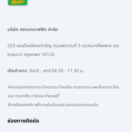
บริษัท สยามทราฟฟิค จำกัด
203 ซอยโชคชัยจงจำเริญ ถนนพระรามที่ 3 แขวงบางโพงพาง เขต
ยานนาวา กรุงเทพฯ 10120
เปิดทำการ
: จันทร์ - เสาร์ 08.30 - 17.30 น.
จำหน่ายอุปกรณ์จราจร ป้ายจราจร ป้ายเตือน กรวยจราจร แผงกั้นจราจร ป้อม
ยาม กระจกโค้ง การ์ดเรล ป้ายเซฟตี้
สีเทอร์โมพลาสติก สติ๊กเกอร์สะท้อนแสง อุปกรณ์จราจรทุกชนิด
ช่องทางติดต่อ