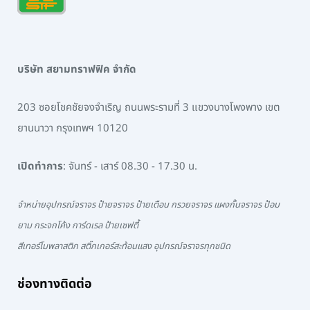
บริษัท สยามทราฟฟิค จำกัด
203 ซอยโชคชัยจงจำเริญ ถนนพระรามที่ 3 แขวงบางโพงพาง เขต
ยานนาวา กรุงเทพฯ 10120
เปิดทำการ
: จันทร์ - เสาร์ 08.30 - 17.30 น.
จำหน่ายอุปกรณ์จราจร ป้ายจราจร ป้ายเตือน กรวยจราจร แผงกั้นจราจร ป้อม
ยาม กระจกโค้ง การ์ดเรล ป้ายเซฟตี้
สีเทอร์โมพลาสติก สติ๊กเกอร์สะท้อนแสง อุปกรณ์จราจรทุกชนิด
ช่องทางติดต่อ