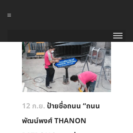
12 ก.ย.
ป้ายชื่อถนน “ถนน
พัฒน์พงศ์ THANON