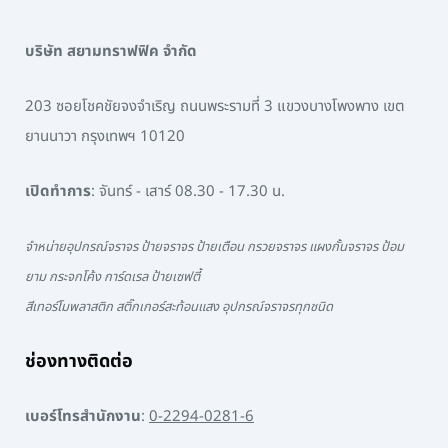
บริษัท สยามทราฟฟิค จำกัด
203 ซอยโชคชัยจงจำเริญ ถนนพระรามที่ 3 แขวงบางโพงพาง เขต
ยานนาวา กรุงเทพฯ 10120
เปิดทำการ
: จันทร์ - เสาร์ 08.30 - 17.30 น.
จำหน่ายอุปกรณ์จราจร ป้ายจราจร ป้ายเตือน กรวยจราจร แผงกั้นจราจร ป้อม
ยาม กระจกโค้ง การ์ดเรล ป้ายเซฟตี้
สีเทอร์โมพลาสติก สติ๊กเกอร์สะท้อนแสง อุปกรณ์จราจรทุกชนิด
ช่องทางติดต่อ
เบอร์โทรสำนักงาน
:
0-2294-0281-6