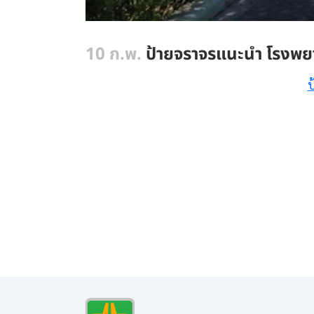
10 ก.พ.
ป้ายจราจรแนะนำ โรงพ
ป