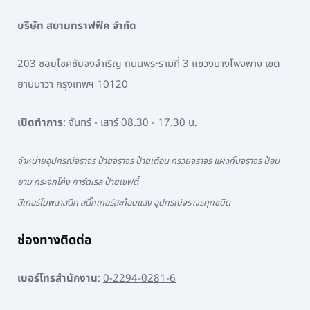
บริษัท สยามทราฟฟิค จำกัด
203 ซอยโชคชัยจงจำเริญ ถนนพระรามที่ 3 แขวงบางโพงพาง เขต
ยานนาวา กรุงเทพฯ 10120
เปิดทำการ
: จันทร์ - เสาร์ 08.30 - 17.30 น.
จำหน่ายอุปกรณ์จราจร ป้ายจราจร ป้ายเตือน กรวยจราจร แผงกั้นจราจร ป้อม
ยาม กระจกโค้ง การ์ดเรล ป้ายเซฟตี้
สีเทอร์โมพลาสติก สติ๊กเกอร์สะท้อนแสง อุปกรณ์จราจรทุกชนิด
ช่องทางติดต่อ
เบอร์โทรสำนักงาน
:
0-2294-0281-6