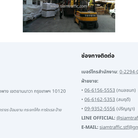
ช่องทางติดต่อ
เบอร์โทรสำนักงาน
:
0-2294-
ฝ่ายขาย:
•
06-6156-5553
(กมลชนก)
พงพาง เขตยานนาวา กรุงเทพฯ 10120
•
06-6162-5353
(สมฤดี)
•
09-9352-5556
(ปริญญา)
ราจร ป้อมยาม กระจกโค้ง การ์ดเรล ป้าย
LINE OFFICIAL:
@siamtraf
E-MAIL:
siamtraffic.stf@g