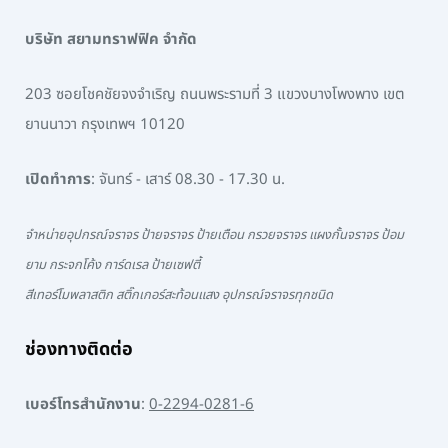
บริษัท สยามทราฟฟิค จำกัด
203 ซอยโชคชัยจงจำเริญ ถนนพระรามที่ 3 แขวงบางโพงพาง เขต
ยานนาวา กรุงเทพฯ 10120
เปิดทำการ
: จันทร์ - เสาร์ 08.30 - 17.30 น.
จำหน่ายอุปกรณ์จราจร ป้ายจราจร ป้ายเตือน กรวยจราจร แผงกั้นจราจร ป้อม
ยาม กระจกโค้ง การ์ดเรล ป้ายเซฟตี้
สีเทอร์โมพลาสติก สติ๊กเกอร์สะท้อนแสง อุปกรณ์จราจรทุกชนิด
ช่องทางติดต่อ
เบอร์โทรสำนักงาน
:
0-2294-0281-6