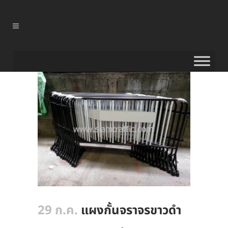
29 ก.ค.
แผงกั้นจราจรขาวดำ