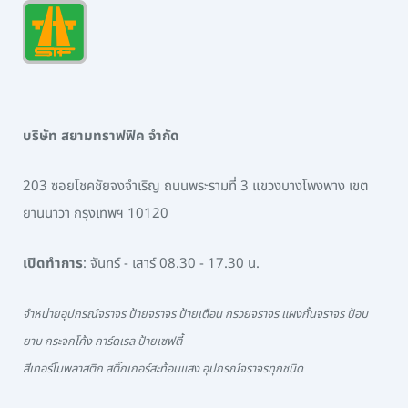
บริษัท สยามทราฟฟิค จำกัด
203 ซอยโชคชัยจงจำเริญ ถนนพระรามที่ 3 แขวงบางโพงพาง เขต
ยานนาวา กรุงเทพฯ 10120
เปิดทำการ
: จันทร์ - เสาร์ 08.30 - 17.30 น.
จำหน่ายอุปกรณ์จราจร ป้ายจราจร ป้ายเตือน กรวยจราจร แผงกั้นจราจร ป้อม
ยาม กระจกโค้ง การ์ดเรล ป้ายเซฟตี้
สีเทอร์โมพลาสติก สติ๊กเกอร์สะท้อนแสง อุปกรณ์จราจรทุกชนิด