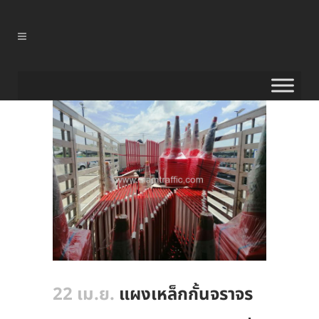
22 เม.ย.
แผงเหล็กกั้นจราจร