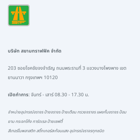
บริษัท สยามทราฟฟิค จำกัด
203 ซอยโชคชัยจงจำเริญ ถนนพระรามที่ 3 แขวงบางโพงพาง เขต
ยานนาวา กรุงเทพฯ 10120
เปิดทำการ
: จันทร์ - เสาร์ 08.30 - 17.30 น.
จำหน่ายอุปกรณ์จราจร ป้ายจราจร ป้ายเตือน กรวยจราจร แผงกั้นจราจร ป้อม
ยาม กระจกโค้ง การ์ดเรล ป้ายเซฟตี้
สีเทอร์โมพลาสติก สติ๊กเกอร์สะท้อนแสง อุปกรณ์จราจรทุกชนิด