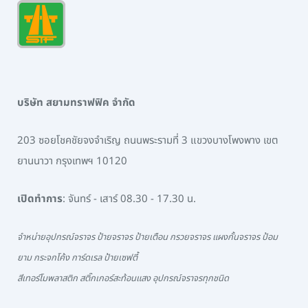
บริษัท สยามทราฟฟิค จำกัด
203 ซอยโชคชัยจงจำเริญ ถนนพระรามที่ 3 แขวงบางโพงพาง เขต
ยานนาวา กรุงเทพฯ 10120
เปิดทำการ
: จันทร์ - เสาร์ 08.30 - 17.30 น.
จำหน่ายอุปกรณ์จราจร ป้ายจราจร ป้ายเตือน กรวยจราจร แผงกั้นจราจร ป้อม
ยาม กระจกโค้ง การ์ดเรล ป้ายเซฟตี้
สีเทอร์โมพลาสติก สติ๊กเกอร์สะท้อนแสง อุปกรณ์จราจรทุกชนิด