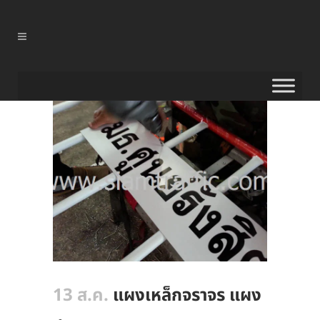
13 ส.ค.
แผงเหล็กจราจร แผง