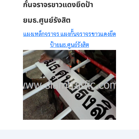
กั้นจราจรขาวแดงยึดป้า
ยมธ.ศูนย์รังสิต
แผงเหล็กจราจร แผงกั้นจราจรขาวแดงยึด
ป้ายมธ.ศูนย์รังสิต