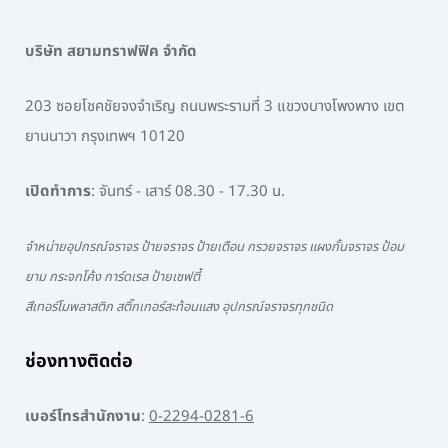
บริษัท สยามทราฟฟิค จำกัด
203 ซอยโชคชัยจงจำเริญ ถนนพระรามที่ 3 แขวงบางโพงพาง เขต
ยานนาวา กรุงเทพฯ 10120
เปิดทำการ
: จันทร์ - เสาร์ 08.30 - 17.30 น.
จำหน่ายอุปกรณ์จราจร ป้ายจราจร ป้ายเตือน กรวยจราจร แผงกั้นจราจร ป้อม
ยาม กระจกโค้ง การ์ดเรล ป้ายเซฟตี้
สีเทอร์โมพลาสติก สติ๊กเกอร์สะท้อนแสง อุปกรณ์จราจรทุกชนิด
ช่องทางติดต่อ
เบอร์โทรสำนักงาน
:
0-2294-0281-6