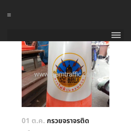
01 ต.ค.
กรวยจราจรติด