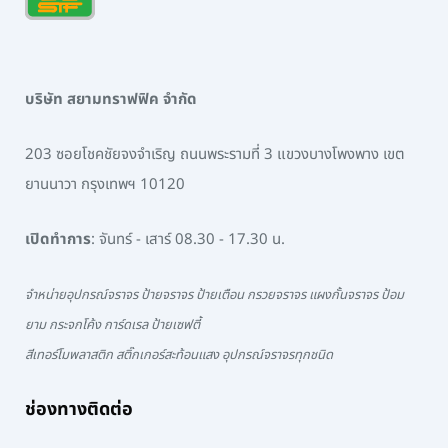
บริษัท สยามทราฟฟิค จำกัด
203 ซอยโชคชัยจงจำเริญ ถนนพระรามที่ 3 แขวงบางโพงพาง เขต
ยานนาวา กรุงเทพฯ 10120
เปิดทำการ
: จันทร์ - เสาร์ 08.30 - 17.30 น.
จำหน่ายอุปกรณ์จราจร ป้ายจราจร ป้ายเตือน กรวยจราจร แผงกั้นจราจร ป้อม
ยาม กระจกโค้ง การ์ดเรล ป้ายเซฟตี้
สีเทอร์โมพลาสติก สติ๊กเกอร์สะท้อนแสง อุปกรณ์จราจรทุกชนิด
ช่องทางติดต่อ