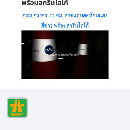
พร้อมสกรีนโลโก้
กรวยจราจร 70 ซม. คาดแถบสะท้อนแสง
สีขาว พร้อมสกรีนโลโก้