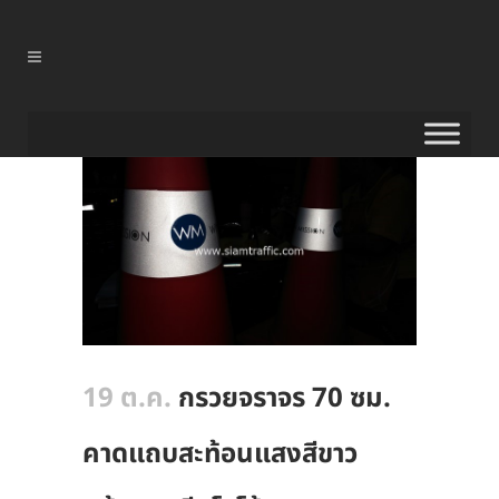
19 ต.ค.
กรวยจราจร 70 ซม.
คาดแถบสะท้อนแสงสีขาว