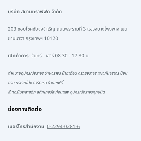
บริษัท สยามทราฟฟิค จำกัด
203 ซอยโชคชัยจงจำเริญ ถนนพระรามที่ 3 แขวงบางโพงพาง เขต
ยานนาวา กรุงเทพฯ 10120
เปิดทำการ
: จันทร์ - เสาร์ 08.30 - 17.30 น.
จำหน่ายอุปกรณ์จราจร ป้ายจราจร ป้ายเตือน กรวยจราจร แผงกั้นจราจร ป้อม
ยาม กระจกโค้ง การ์ดเรล ป้ายเซฟตี้
สีเทอร์โมพลาสติก สติ๊กเกอร์สะท้อนแสง อุปกรณ์จราจรทุกชนิด
ช่องทางติดต่อ
เบอร์โทรสำนักงาน
:
0-2294-0281-6