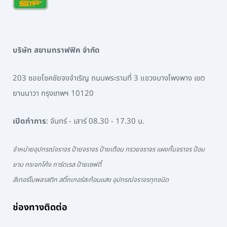
บริษัท สยามทราฟฟิค จำกัด
203 ซอยโชคชัยจงจำเริญ ถนนพระรามที่ 3 แขวงบางโพงพาง เขต
ยานนาวา กรุงเทพฯ 10120
เปิดทำการ
: จันทร์ - เสาร์ 08.30 - 17.30 น.
จำหน่ายอุปกรณ์จราจร ป้ายจราจร ป้ายเตือน กรวยจราจร แผงกั้นจราจร ป้อม
ยาม กระจกโค้ง การ์ดเรล ป้ายเซฟตี้
สีเทอร์โมพลาสติก สติ๊กเกอร์สะท้อนแสง อุปกรณ์จราจรทุกชนิด
ช่องทางติดต่อ