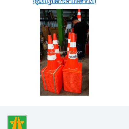
(ศูนย์ปฏิบัติการอำเภอตากใบ)