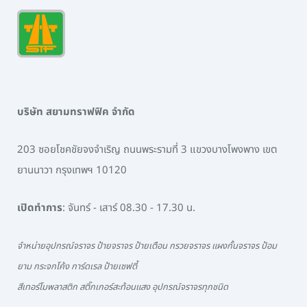
บริษัท สยามทราฟฟิค จำกัด
203 ซอยโชคชัยจงจำเริญ ถนนพระรามที่ 3 แขวงบางโพงพาง เขต
ยานนาวา กรุงเทพฯ 10120
เปิดทำการ
: จันทร์ - เสาร์ 08.30 - 17.30 น.
จำหน่ายอุปกรณ์จราจร ป้ายจราจร ป้ายเตือน กรวยจราจร แผงกั้นจราจร ป้อม
ยาม กระจกโค้ง การ์ดเรล ป้ายเซฟตี้
สีเทอร์โมพลาสติก สติ๊กเกอร์สะท้อนแสง อุปกรณ์จราจรทุกชนิด