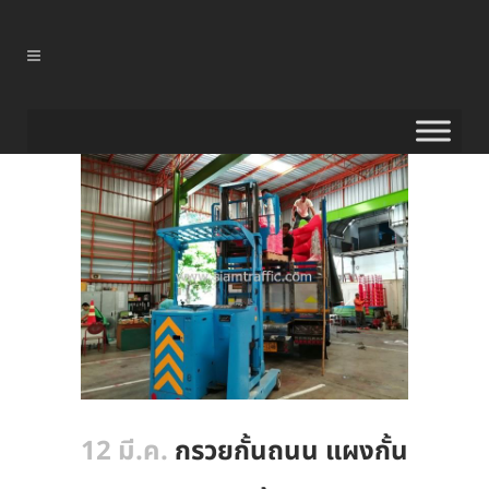
12 มี.ค.
กรวยกั้นถนน แผงกั้น