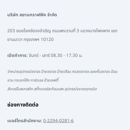
บริษัท สยามทราฟฟิค จำกัด
203 ซอยโชคชัยจงจำเริญ ถนนพระรามที่ 3 แขวงบางโพงพาง เขต
ยานนาวา กรุงเทพฯ 10120
เปิดทำการ
: จันทร์ - เสาร์ 08.30 - 17.30 น.
จำหน่ายอุปกรณ์จราจร ป้ายจราจร ป้ายเตือน กรวยจราจร แผงกั้นจราจร ป้อม
ยาม กระจกโค้ง การ์ดเรล ป้ายเซฟตี้
สีเทอร์โมพลาสติก สติ๊กเกอร์สะท้อนแสง อุปกรณ์จราจรทุกชนิด
ช่องทางติดต่อ
เบอร์โทรสำนักงาน
:
0-2294-0281-6