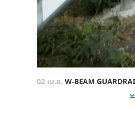
02 เม.ย.
W-BEAM GUARDRAIL ท
w