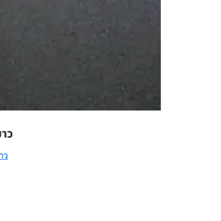
ยาว
าว