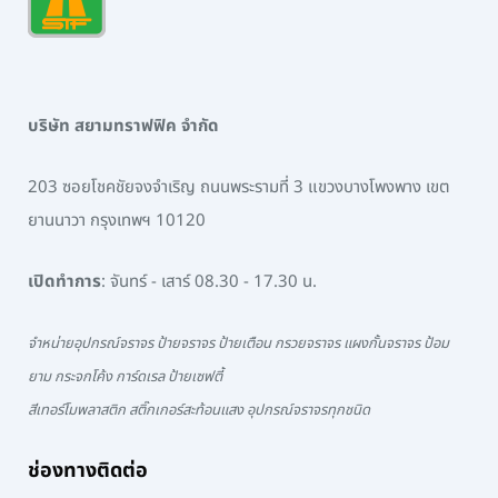
บริษัท สยามทราฟฟิค จำกัด
203 ซอยโชคชัยจงจำเริญ ถนนพระรามที่ 3 แขวงบางโพงพาง เขต
ยานนาวา กรุงเทพฯ 10120
เปิดทำการ
: จันทร์ - เสาร์ 08.30 - 17.30 น.
จำหน่ายอุปกรณ์จราจร ป้ายจราจร ป้ายเตือน กรวยจราจร แผงกั้นจราจร ป้อม
ยาม กระจกโค้ง การ์ดเรล ป้ายเซฟตี้
สีเทอร์โมพลาสติก สติ๊กเกอร์สะท้อนแสง อุปกรณ์จราจรทุกชนิด
ช่องทางติดต่อ