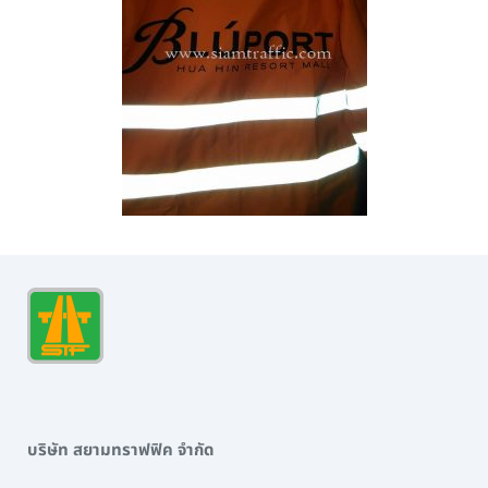
บริษัท สยามทราฟฟิค จำกัด