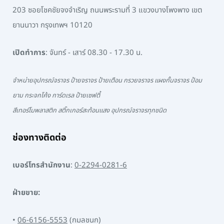
203 ซอยโชคชัยจงจำเริญ ถนนพระรามที่ 3 แขวงบางโพงพาง เขต
ยานนาวา กรุงเทพฯ 10120
เปิดทำการ
: จันทร์ - เสาร์ 08.30 - 17.30 น.
จำหน่ายอุปกรณ์จราจร ป้ายจราจร ป้ายเตือน กรวยจราจร แผงกั้นจราจร ป้อม
ยาม กระจกโค้ง การ์ดเรล ป้ายเซฟตี้
สีเทอร์โมพลาสติก สติ๊กเกอร์สะท้อนแสง อุปกรณ์จราจรทุกชนิด
ช่องทางติดต่อ
เบอร์โทรสำนักงาน
:
0-2294-0281-6
ฝ่ายขาย:
•
06-6156-5553
(กมลชนก)