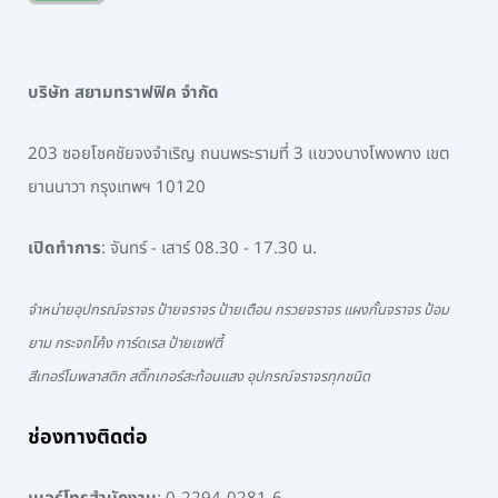
บริษัท สยามทราฟฟิค จำกัด
203 ซอยโชคชัยจงจำเริญ ถนนพระรามที่ 3 แขวงบางโพงพาง เขต
ยานนาวา กรุงเทพฯ 10120
เปิดทำการ
: จันทร์ - เสาร์ 08.30 - 17.30 น.
จำหน่ายอุปกรณ์จราจร ป้ายจราจร ป้ายเตือน กรวยจราจร แผงกั้นจราจร ป้อม
ยาม กระจกโค้ง การ์ดเรล ป้ายเซฟตี้
สีเทอร์โมพลาสติก สติ๊กเกอร์สะท้อนแสง อุปกรณ์จราจรทุกชนิด
ช่องทางติดต่อ