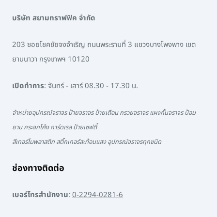
บริษัท สยามทราฟฟิค จำกัด
203 ซอยโชคชัยจงจำเริญ ถนนพระรามที่ 3 แขวงบางโพงพาง เขต
ยานนาวา กรุงเทพฯ 10120
เปิดทำการ
: จันทร์ - เสาร์ 08.30 - 17.30 น.
จำหน่ายอุปกรณ์จราจร ป้ายจราจร ป้ายเตือน กรวยจราจร แผงกั้นจราจร ป้อม
ยาม กระจกโค้ง การ์ดเรล ป้ายเซฟตี้
สีเทอร์โมพลาสติก สติ๊กเกอร์สะท้อนแสง อุปกรณ์จราจรทุกชนิด
ช่องทางติดต่อ
เบอร์โทรสำนักงาน
:
0-2294-0281-6