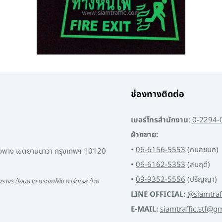
ช่องทางติดต่อ
เบอร์โทรสำนักงาน
:
0-2294-
ฝ่ายขาย:
•
06-6156-5553
(กมลชนก)
พงพาง เขตยานนาวา กรุงเทพฯ 10120
•
06-6162-5353
(สมฤดี)
•
09-9352-5556
(ปริญญา)
ราจร ป้อมยาม กระจกโค้ง การ์ดเรล ป้าย
LINE OFFICIAL:
@siamtraf
E-MAIL:
siamtraffic.stf@g