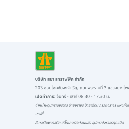
บริษัท สยามทราฟฟิค จำกัด
203 ซอยโชคชัยจงจำเริญ ถนนพระรามที่ 3 แขวงบางโ
เปิดทำการ
: จันทร์ - เสาร์ 08.30 - 17.30 น.
จำหน่ายอุปกรณ์จราจร ป้ายจราจร ป้ายเตือน กรวยจราจร แผงกั้นจ
เซฟตี้
สีเทอร์โมพลาสติก สติ๊กเกอร์สะท้อนแสง อุปกรณ์จราจรทุกชนิด