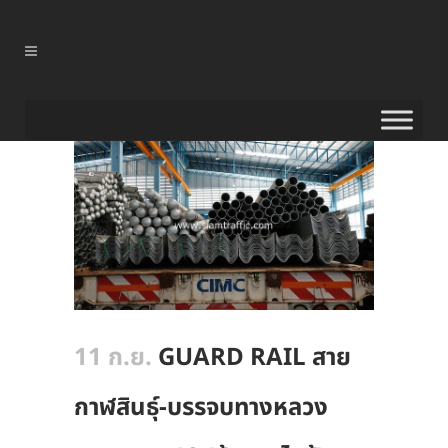
11 ก.ย.
GUARD RAIL สาย
กาฬสินธุ์-บรรจบทางหลวง