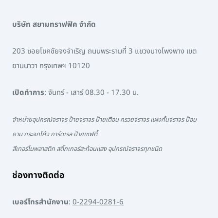
บริษัท สยามทราฟฟิค จำกัด
203 ซอยโชคชัยจงจำเริญ ถนนพระรามที่ 3 แขวงบางโพงพาง เขต
ยานนาวา กรุงเทพฯ 10120
เปิดทำการ
: จันทร์ - เสาร์ 08.30 - 17.30 น.
จำหน่ายอุปกรณ์จราจร ป้ายจราจร ป้ายเตือน กรวยจราจร แผงกั้นจราจร ป้อม
ยาม กระจกโค้ง การ์ดเรล ป้ายเซฟตี้
สีเทอร์โมพลาสติก สติ๊กเกอร์สะท้อนแสง อุปกรณ์จราจรทุกชนิด
ช่องทางติดต่อ
เบอร์โทรสำนักงาน
:
0-2294-0281-6