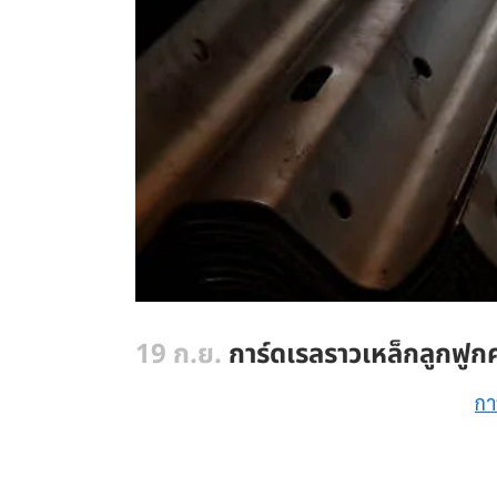
19 ก.ย.
การ์ดเรลราวเหล็กลูกฟูก
กา