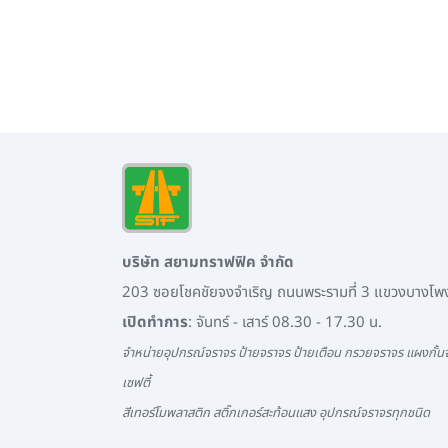
บริษัท สยามทราฟฟิค จำกัด
203 ซอยโชคชัยจงจำเริญ ถนนพระรามที่ 3 แขวงบางโ
เปิดทำการ
: จันทร์ - เสาร์ 08.30 - 17.30 น.
จำหน่ายอุปกรณ์จราจร ป้ายจราจร ป้ายเตือน กรวยจราจร แผงกั้นจ
เซฟตี้
สีเทอร์โมพลาสติก สติ๊กเกอร์สะท้อนแสง อุปกรณ์จราจรทุกชนิด