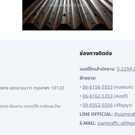
ช่องทางติดต่อ
เบอร์โทรสำนักงาน
:
0-2294-
ฝ่ายขาย:
•
06-6156-5553
(กมลชนก)
พงพาง เขตยานนาวา กรุงเทพฯ 10120
•
06-6162-5353
(สมฤดี)
•
09-9352-5556
(ปริญญา)
ราจร ป้อมยาม กระจกโค้ง การ์ดเรล ป้าย
LINE OFFICIAL:
@siamtraf
E-MAIL:
siamtraffic.stf@g