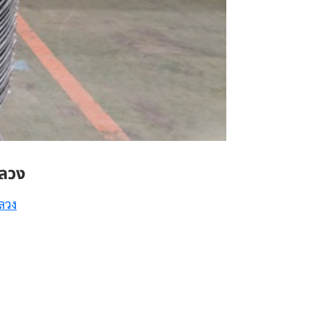
หลวง
ลวง