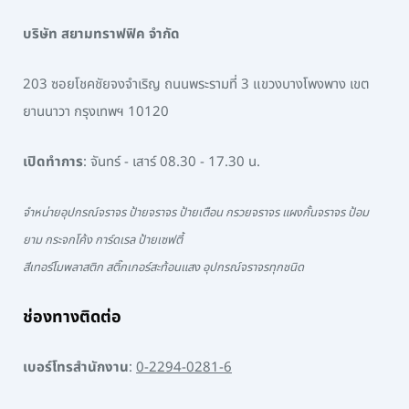
บริษัท สยามทราฟฟิค จำกัด
203 ซอยโชคชัยจงจำเริญ ถนนพระรามที่ 3 แขวงบางโพงพาง เขต
ยานนาวา กรุงเทพฯ 10120
เปิดทำการ
: จันทร์ - เสาร์ 08.30 - 17.30 น.
จำหน่ายอุปกรณ์จราจร ป้ายจราจร ป้ายเตือน กรวยจราจร แผงกั้นจราจร ป้อม
ยาม กระจกโค้ง การ์ดเรล ป้ายเซฟตี้
สีเทอร์โมพลาสติก สติ๊กเกอร์สะท้อนแสง อุปกรณ์จราจรทุกชนิด
ช่องทางติดต่อ
เบอร์โทรสำนักงาน
:
0-2294-0281-6