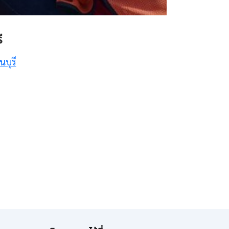
ี
บุรี