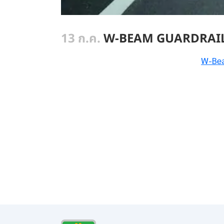
13 ก.ค.
W-BEAM GUARDRAIL แ
W-Bea