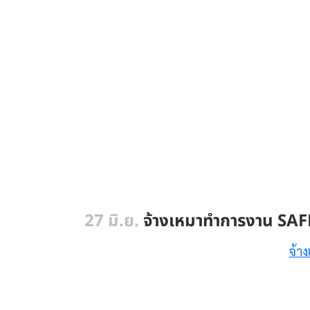
27 มิ.ย.
จ้างเหมาทำการงาน SA
จ้า