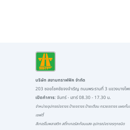
บริษัท สยามทราฟฟิค จำกัด
203 ซอยโชคชัยจงจำเริญ ถนนพระรามที่ 3 แขวงบางโ
เปิดทำการ
: จันทร์ - เสาร์ 08.30 - 17.30 น.
จำหน่ายอุปกรณ์จราจร ป้ายจราจร ป้ายเตือน กรวยจราจร แผงกั้นจ
เซฟตี้
สีเทอร์โมพลาสติก สติ๊กเกอร์สะท้อนแสง อุปกรณ์จราจรทุกชนิด