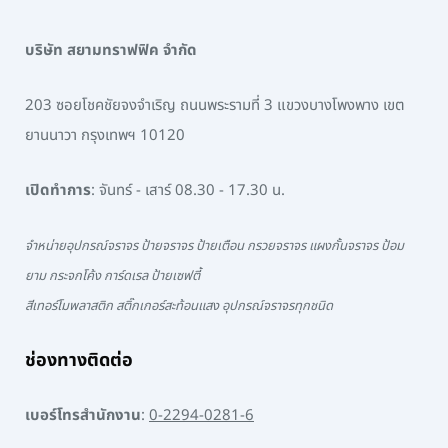
บริษัท สยามทราฟฟิค จำกัด
203 ซอยโชคชัยจงจำเริญ ถนนพระรามที่ 3 แขวงบางโพงพาง เขต
ยานนาวา กรุงเทพฯ 10120
เปิดทำการ
: จันทร์ - เสาร์ 08.30 - 17.30 น.
จำหน่ายอุปกรณ์จราจร ป้ายจราจร ป้ายเตือน กรวยจราจร แผงกั้นจราจร ป้อม
ยาม กระจกโค้ง การ์ดเรล ป้ายเซฟตี้
สีเทอร์โมพลาสติก สติ๊กเกอร์สะท้อนแสง อุปกรณ์จราจรทุกชนิด
ช่องทางติดต่อ
เบอร์โทรสำนักงาน
:
0-2294-0281-6