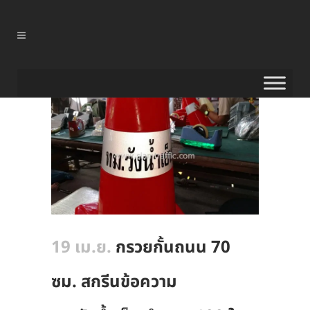
19 เม.ย.
กรวยกั้นถนน 70
ซม. สกรีนข้อความ