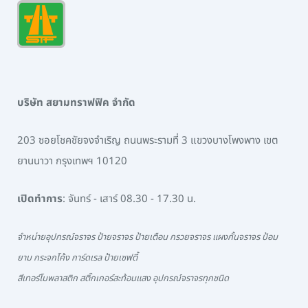
บริษัท สยามทราฟฟิค จำกัด
203 ซอยโชคชัยจงจำเริญ ถนนพระรามที่ 3 แขวงบางโพงพาง เขต
ยานนาวา กรุงเทพฯ 10120
เปิดทำการ
: จันทร์ - เสาร์ 08.30 - 17.30 น.
จำหน่ายอุปกรณ์จราจร ป้ายจราจร ป้ายเตือน กรวยจราจร แผงกั้นจราจร ป้อม
ยาม กระจกโค้ง การ์ดเรล ป้ายเซฟตี้
สีเทอร์โมพลาสติก สติ๊กเกอร์สะท้อนแสง อุปกรณ์จราจรทุกชนิด