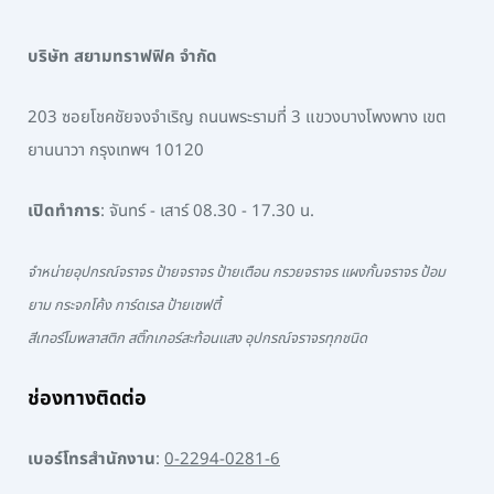
บริษัท สยามทราฟฟิค จำกัด
203 ซอยโชคชัยจงจำเริญ ถนนพระรามที่ 3 แขวงบางโพงพาง เขต
ยานนาวา กรุงเทพฯ 10120
เปิดทำการ
: จันทร์ - เสาร์ 08.30 - 17.30 น.
จำหน่ายอุปกรณ์จราจร ป้ายจราจร ป้ายเตือน กรวยจราจร แผงกั้นจราจร ป้อม
ยาม กระจกโค้ง การ์ดเรล ป้ายเซฟตี้
สีเทอร์โมพลาสติก สติ๊กเกอร์สะท้อนแสง อุปกรณ์จราจรทุกชนิด
ช่องทางติดต่อ
เบอร์โทรสำนักงาน
:
0-2294-0281-6