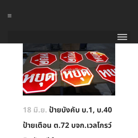
18 มิ.ย.
ป้ายบังคับ บ.1, บ.40
ป้ายเตือน ต.72 บจก.เวลโกรว์