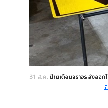
31 ส.ค.
ป้ายเตือนจราจร ส่งออกไ
ป