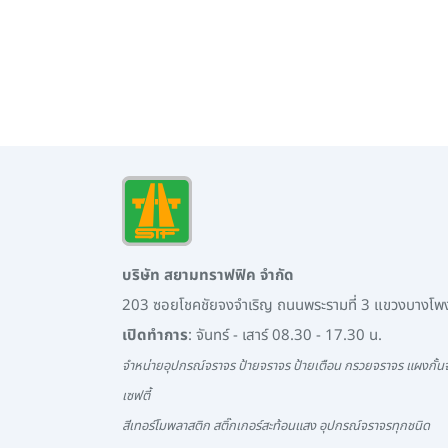
บริษัท สยามทราฟฟิค จำกัด
203 ซอยโชคชัยจงจำเริญ ถนนพระรามที่ 3 แขวงบางโ
เปิดทำการ
: จันทร์ - เสาร์ 08.30 - 17.30 น.
จำหน่ายอุปกรณ์จราจร ป้ายจราจร ป้ายเตือน กรวยจราจร แผงกั้นจ
เซฟตี้
สีเทอร์โมพลาสติก สติ๊กเกอร์สะท้อนแสง อุปกรณ์จราจรทุกชนิด