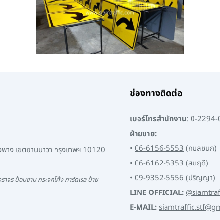
ช่องทางติดต่อ
เบอร์โทรสำนักงาน
:
0-2294-
ฝ่ายขาย:
•
06-6156-5553
(กมลชนก)
พงพาง เขตยานนาวา กรุงเทพฯ 10120
•
06-6162-5353
(สมฤดี)
•
09-9352-5556
(ปริญญา)
ราจร ป้อมยาม กระจกโค้ง การ์ดเรล ป้าย
LINE OFFICIAL:
@siamtraf
E-MAIL:
siamtraffic.stf@g