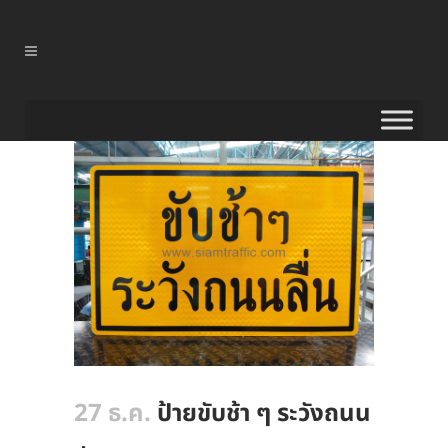
27 ธ.ค.
ป้ายขับช้า ๆ ระวังถนน