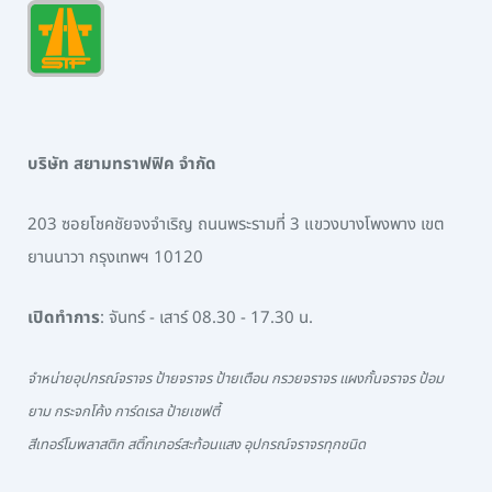
บริษัท สยามทราฟฟิค จำกัด
203 ซอยโชคชัยจงจำเริญ ถนนพระรามที่ 3 แขวงบางโพงพาง เขต
ยานนาวา กรุงเทพฯ 10120
เปิดทำการ
: จันทร์ - เสาร์ 08.30 - 17.30 น.
จำหน่ายอุปกรณ์จราจร ป้ายจราจร ป้ายเตือน กรวยจราจร แผงกั้นจราจร ป้อม
ยาม กระจกโค้ง การ์ดเรล ป้ายเซฟตี้
สีเทอร์โมพลาสติก สติ๊กเกอร์สะท้อนแสง อุปกรณ์จราจรทุกชนิด