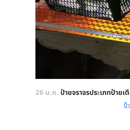
26 ม.ค.
ป้ายจราจรประเภทป้ายเตื
ป้