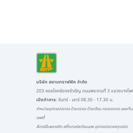
บริษัท สยามทราฟฟิค จำกัด
203 ซอยโชคชัยจงจำเริญ ถนนพระรามที่ 3 แขวงบางโ
เปิดทำการ
: จันทร์ - เสาร์ 08.30 - 17.30 น.
จำหน่ายอุปกรณ์จราจร ป้ายจราจร ป้ายเตือน กรวยจราจร แผงกั้นจ
เซฟตี้
สีเทอร์โมพลาสติก สติ๊กเกอร์สะท้อนแสง อุปกรณ์จราจรทุกชนิด