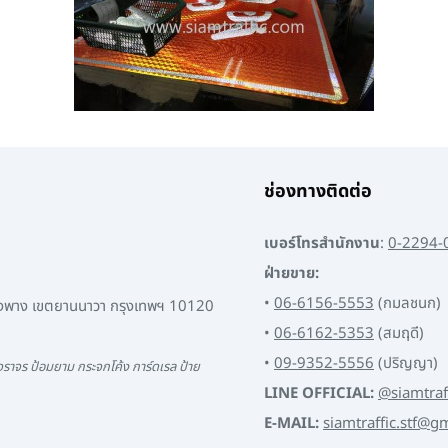
ช่องทางติดต่อ
เบอร์โทรสำนักงาน
:
0-2294-
ฝ่ายขาย:
•
06-6156-5553
(กมลชนก)
พงพาง เขตยานนาวา กรุงเทพฯ 10120
•
06-6162-5353
(สมฤดี)
•
09-9352-5556
(ปริญญา)
ราจร ป้อมยาม กระจกโค้ง การ์ดเรล ป้าย
LINE OFFICIAL:
@siamtraf
E-MAIL:
siamtraffic.stf@g