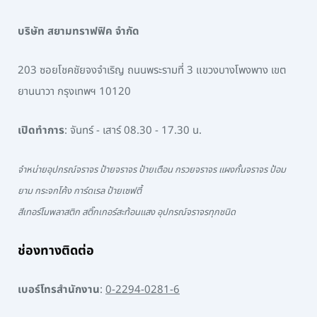
บริษัท สยามทราฟฟิค จำกัด
203 ซอยโชคชัยจงจำเริญ ถนนพระรามที่ 3 แขวงบางโพงพาง เขต
ยานนาวา กรุงเทพฯ 10120
เปิดทำการ
: จันทร์ - เสาร์ 08.30 - 17.30 น.
จำหน่ายอุปกรณ์จราจร ป้ายจราจร ป้ายเตือน กรวยจราจร แผงกั้นจราจร ป้อม
ยาม กระจกโค้ง การ์ดเรล ป้ายเซฟตี้
สีเทอร์โมพลาสติก สติ๊กเกอร์สะท้อนแสง อุปกรณ์จราจรทุกชนิด
ช่องทางติดต่อ
เบอร์โทรสำนักงาน
:
0-2294-0281-6