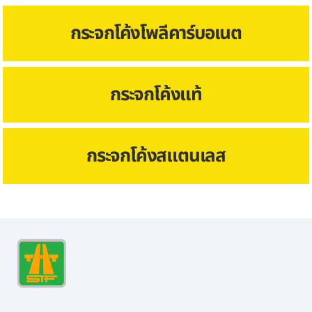
กระจกโค้งโพลีคาร์บอเนต
กระจกโค้งแท้
กระจกโค้งสแตนเลส