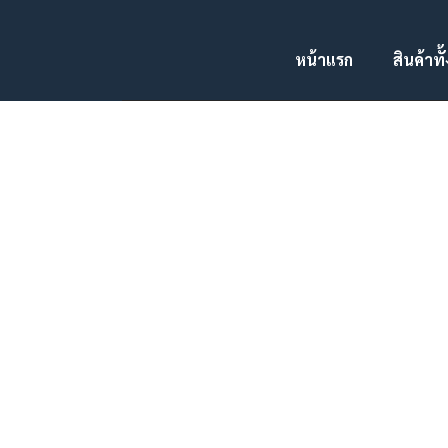
05 พ.ค.
PORTFOLIO TAG: ตีเส้
หน้าแรก
สินค้าท