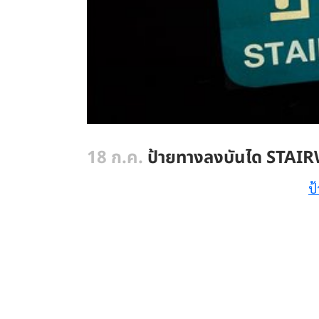
18 ก.ค.
ป้ายทางลงบันได STAIRW
ป