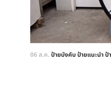
06 ส.ค.
ป้ายบังคับ ป้ายแนะนำ ป