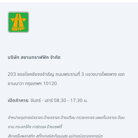
บริษัท สยามทราฟฟิค จำกัด
203 ซอยโชคชัยจงจำเริญ ถนนพระรามที่ 3 แขวงบางโพงพาง เขต
ยานนาวา กรุงเทพฯ 10120
เปิดทำการ
: จันทร์ - เสาร์ 08.30 - 17.30 น.
จำหน่ายอุปกรณ์จราจร ป้ายจราจร ป้ายเตือน กรวยจราจร แผงกั้นจราจร ป้อม
ยาม กระจกโค้ง การ์ดเรล ป้ายเซฟตี้
สีเทอร์โมพลาสติก สติ๊กเกอร์สะท้อนแสง อุปกรณ์จราจรทุกชนิด