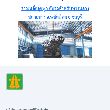
ราวเหล็กลูกฟูก กันรถสําหรับทางหลวง
ปลายทาง อ.พนัสนิคม จ.ชลบุรี
บริษัท สยามทราฟฟิค จำกัด